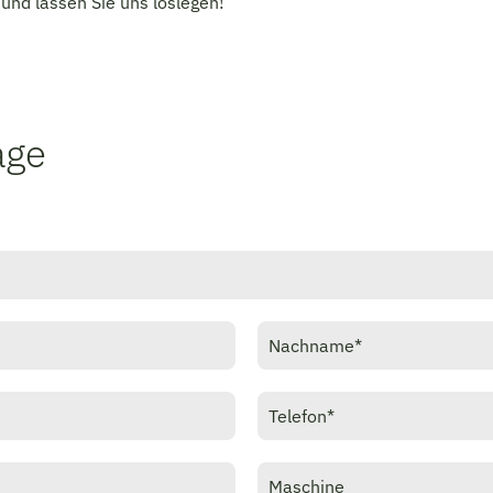
und lassen Sie uns loslegen!
age
Nachname
*
Telefon
*
Maschine
*