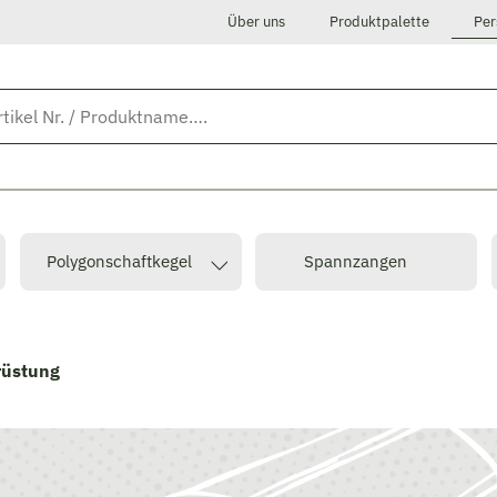
Über uns
Produktpalette
Per
Polygonschaftkegel
Spannzangen
rüstung