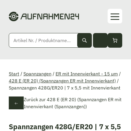
Zum
Inhalt
springen
Start
/
Spannzangen
/
ER mit Innenvierkant - 15 µm
/
428 E (ER 20) (Spannzangen ER mit Innenvierkant)
/
Spannzangen 428G/ER20 | 7 x 5,5 mit Innenvierkant
Zurück zur 428 E (ER 20) (Spannzangen ER mit
Innenvierkant (Spannzangen))
Spannzangen 428G/ER20 | 7 x 5,5