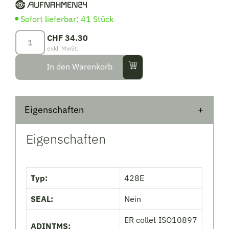
Sofort lieferbar: 41 Stück
Spannzangen
CHF
34.30
428G/ER20
exkl. MwSt.
|
In den Warenkorb
7
x
5,5
Eigenschaften
mit
Innenvierkant
Menge
Eigenschaften
Typ:
428E
SEAL:
Nein
ER collet ISO10897
ADINTMS: