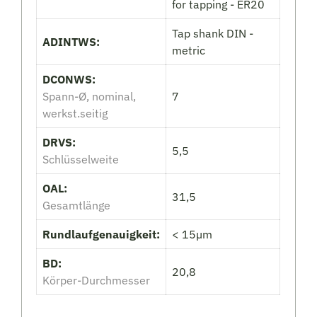
for tapping - ER20
Tap shank DIN -
ADINTWS:
metric
DCONWS:
Spann-Ø, nominal,
7
werkst.seitig
DRVS:
5,5
Schlüsselweite
OAL:
31,5
Gesamtlänge
Rundlaufgenauigkeit:
< 15µm
BD:
20,8
Körper-Durchmesser