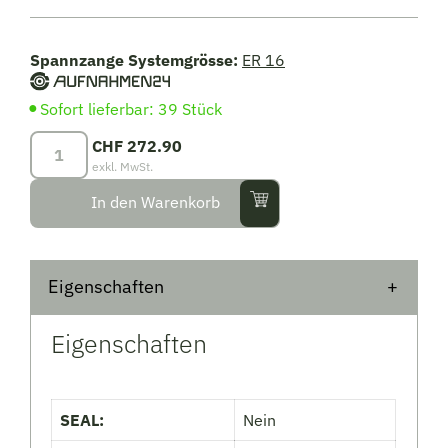
Spannzange Systemgrösse:
ER 16
Sofort lieferbar: 39 Stück
Spannzangensätze
CHF
272.90
ER16
exkl. MwSt.
|
In den Warenkorb
426G
|
6x
Eigenschaften
im
Holzkasten
Menge
Eigenschaften
SEAL:
Nein